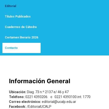
Editorial
Títulos Publicados
Cuadernos de Cátedra
Certamen literario 2026
Contacto
Información General
Ubicación:
Diag. 73 n.º 2137 e/ 46 y 47
Teléfono:
0221 4393206 o 0221 4393100 int. 1770
Correo electrónico:
editorial@ucalp.edu.ar
Facebook:
/EditorialUCALP