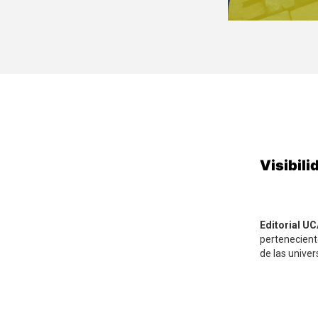
Visibil
Editorial U
pertenecient
de las unive