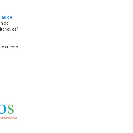
ias de
ón del
orial; así
ue cuenta