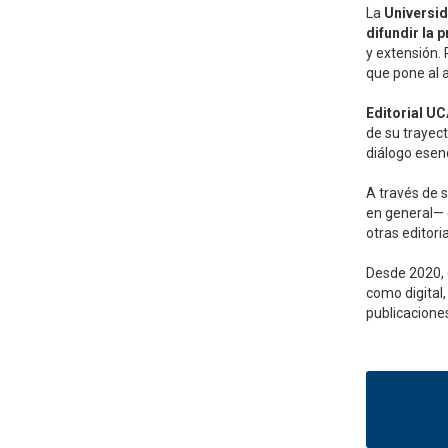
La
Universid
difundir la 
y extensión. 
que pone al a
Editorial U
de su trayect
diálogo esenc
A través de 
en general— 
otras editori
Desde 2020, g
como digital
publicacione