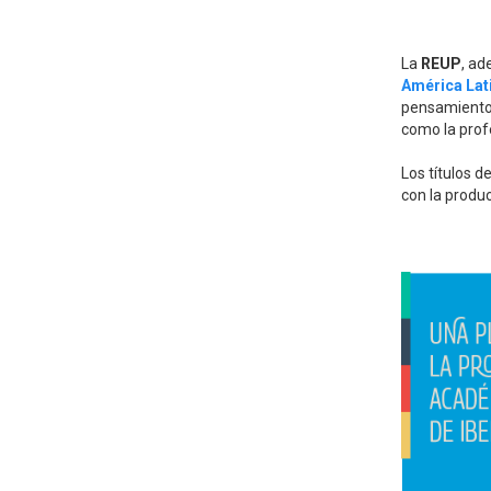
La
REUP
, ad
América Lati
pensamiento a
como la profe
Los títulos 
con la produ