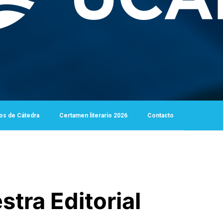
os de Cátedra
Certamen literario 2026
Contacto
stra Editorial