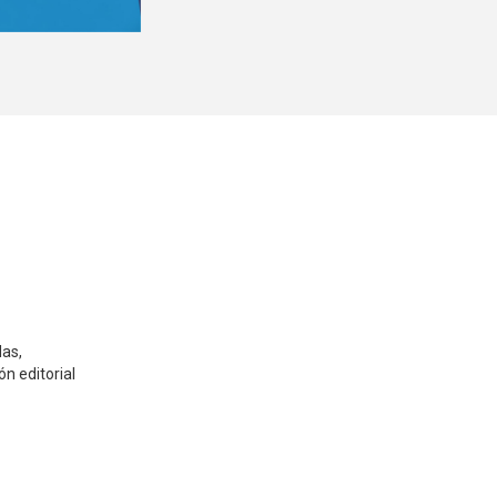
das,
n editorial