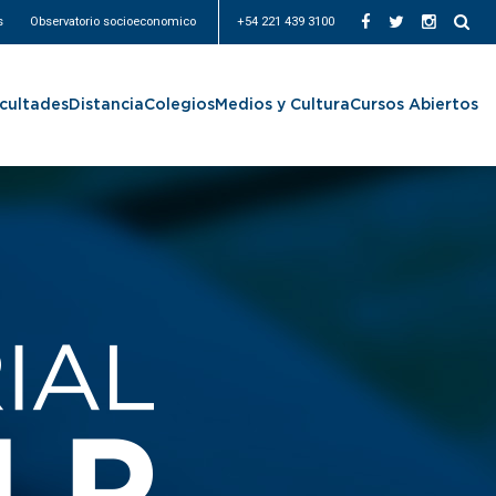
s
Observatorio socioeconomico
+54 221 439 3100
cultades
Distancia
Colegios
Medios y Cultura
Cursos Abiertos