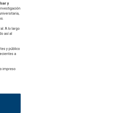
lsar y
investigación
niversitaria,
os.
l. A lo largo
o así al
tes y público
ecientes a
to impreso