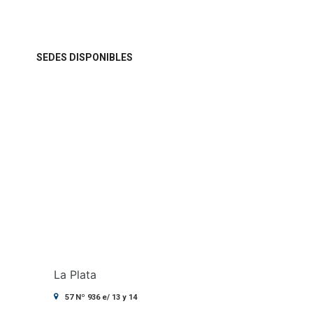
SEDES DISPONIBLES
La Plata
57 Nº 936 e/ 13 y 14