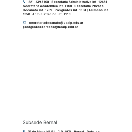
221. 439 3100 | Secretaría Administrativa int. 1268 |
Secretaría Académica int. 1108 | Secretaría Privada
Decanato int. 1269 | Posgrados int. 1104 | Alumnos int.
1350 | Administración int. 1113
secretariadecanato@ucalp.edu.ar
postgradosderecho@ucalp.edu.ar
Subsede Bernal
25 de Mayo Nº 51 . C.P. 1876 . Bernal . Pcia. de