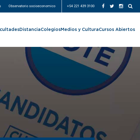
s
Observatorio socioeconomico
+54 221 439 3100
cultades
Distancia
Colegios
Medios y Cultura
Cursos Abiertos