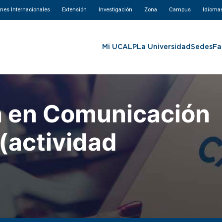
ones Internacionales
Extensión
Investigación
Zona
Campus
Idioma
Mi UCALP
La Universidad
Sedes
Fa
a en Comunicación
 (actividad