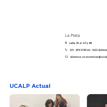
La Plata
calle 25 e/ 47 y 48.
221. 439.3100 int. 1622 (Admi
alumnos.economicas@ucalp
UCALP Actual