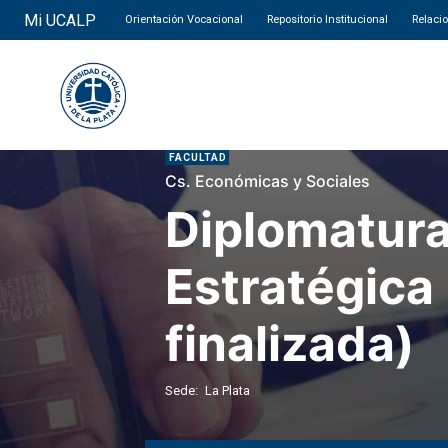
Mi UCALP
Orientación Vocacional
Repositorio Institucional
Relaci
FACULTAD
Cs. Económicas y Sociales
Diplomatur
Estratégica
finalizada)
Sede:
La Plata