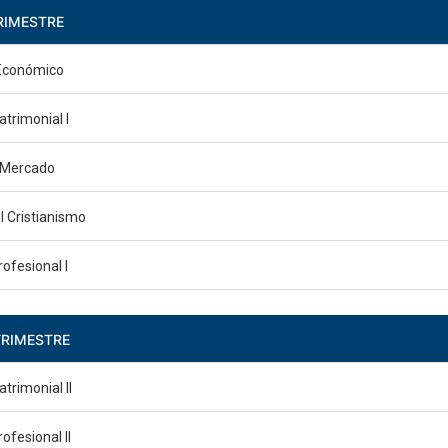
RIMESTRE
Económico
trimonial I
l Mercado
el Cristianismo
rofesional I
TRIMESTRE
trimonial II
ofesional II