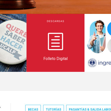
DESCARGAS
Folleto Digital
?
BECAS
TUTORÍAS
PASANTÍAS & SALIDA LABO