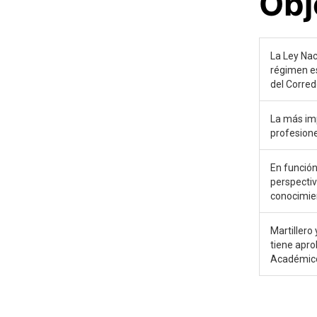
Obj
La Ley Nac
régimen est
del Corred
La más imp
profesione
En función
perspectiv
conocimien
Martillero
tiene apro
Académico 