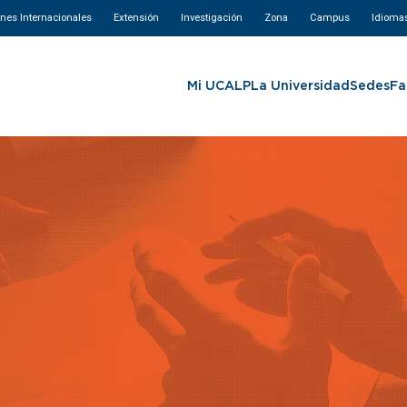
ones Internacionales
Extensión
Investigación
Zona
Campus
Idioma
Mi UCALP
La Universidad
Sedes
Fa