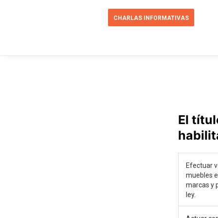
CHARLAS INFORMATIVAS
El tít
habilit
Efectuar v
muebles e 
marcas y p
ley.