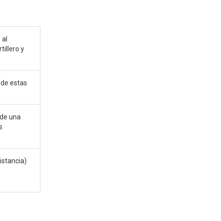
 al
tillero y
 de estas
sde una
s
istancia)
o