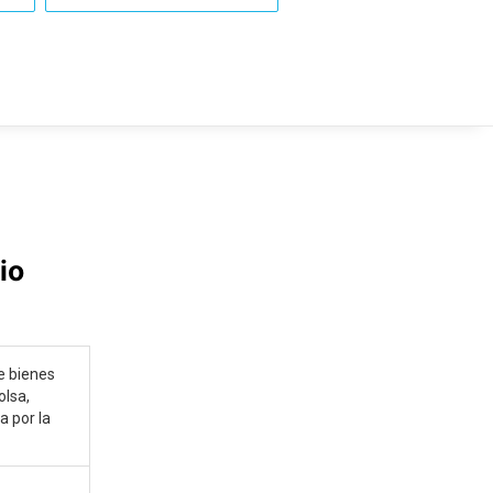
io
de bienes
olsa,
a por la