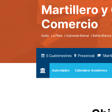
Martillero y
Comercio
Sede:
La Plata
/
Subsede Bernal
/
Bahía Blanca
5 Cuatrimestres
Presencial
Marti
Autoridades
Calendario Académico