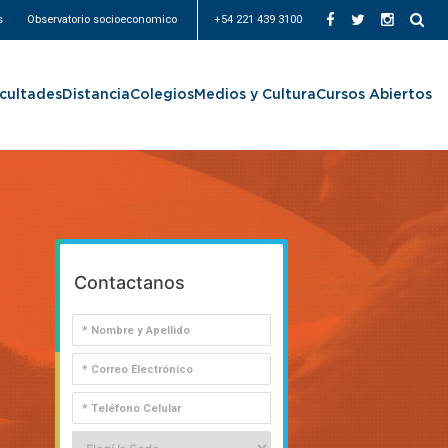
s
Observatorio socioeconomico
+54 221 439 3100
cultades
Distancia
Colegios
Medios y Cultura
Cursos Abiertos
Contactanos