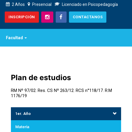
2 Años
Presencial
Licenciado en Psicopedagogía
INSCRIPCIÓN
CONTACTANOS
Facultad
Plan de estudios
RM Nº 97/02. Res. CS Nº 263/12. RCS n°118/17. R.M
1176/19
1er. Año
Materia