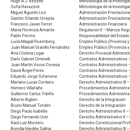
Hugo A.J. Bezzati
Metodología de la Investiga
Sofía Ravazzoli
Metodología de la Investiga
Miguel Agustín Lico
Administración Prestaciona
Gastón Orlando Urrejola
Administración Prestaciona
Francisco Javier Ferrer
Administración Financiera
María Florencia Amante
Regulación II – Marcos Reg
Pablo Perrino
Responsabilidad del Estado
Lucía Magalí Rozenberg
Empleo Público (Provincia y
Juan Manuel Granillo Fernández
Empleo Público (Provincia y
Ana Cristina Logar
Derecho Procesal Administr
Darío Gabriel Ciminelli
Contratos Administrativos –
Juan Martín Vocos Conesa
Contratos Administrativos 
David Ángel Perini
Contratos Administrativos 
Eduardo Jorge Schenone
Contratos Administrativos 
Mariano Lucas Cordeiro
Derecho Administrativo III 
Homero Villafañe
Procedimientos Administrat
Guillermo Carlos Tribiño
Procedimientos Administrat
Alberto Biglieri
Derecho de la Integración
Bruno Manuel Tondini
Derecho de la Integración
Diego Paulo Isabella
Derecho Administrativo II –
Diego Fernando Ucin
Derecho Administrativo II –
Raúl Luis Montero
Derecho Constitucional Pr
Brenda Haydée Salina
Derecho Administrativo III 