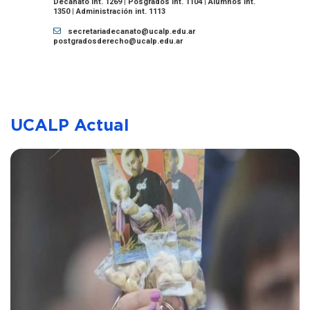
Decanato int. 1269 | Posgrados int. 1104 | Alumnos int.
1350 | Administración int. 1113
secretariadecanato@ucalp.edu.ar
postgradosderecho@ucalp.edu.ar
UCALP Actual