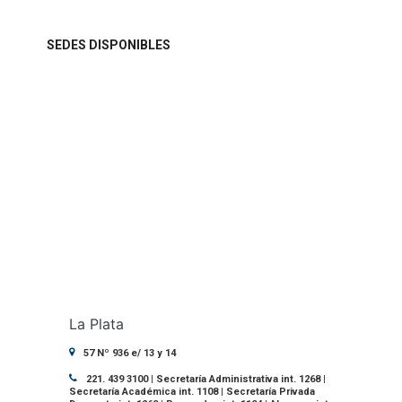
SEDES DISPONIBLES
La Plata
57 Nº 936 e/ 13 y 14
221. 439 3100 | Secretaría Administrativa int. 1268 |
Secretaría Académica int. 1108 | Secretaría Privada