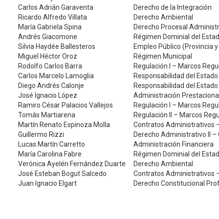
Carlos Adrián Garaventa
Derecho de la Integración
Ricardo Alfredo Villata
Derecho Ambiental
María Gabriela Spina
Derecho Procesal Administr
Andrés Giacomone
Régimen Dominial del Estado
Silvia Haydée Ballesteros
Empleo Público (Provincia y
Miguel Héctor Oroz
Régimen Municipal
Rodolfo Carlos Barra
Regulación I – Marcos Regul
Carlos Marcelo Lamoglia
Responsabilidad del Estado
Diego Andrés Calonje
Responsabilidad del Estado
José Ignacio López
Administración Prestaciona
Ramiro César Palacios Vallejos
Regulación I – Marcos Regul
Tomás Martiarena
Regulación II – Marcos Reg
Martín Renato Espinoza Molla
Contratos Administrativos –
Guillermo Rizzi
Derecho Administrativo II –
Lucas Martín Carretto
Administración Financiera
María Carolina Fabre
Régimen Dominial del Estado
Verónica Ayelén Fernández Duarte
Derecho Ambiental
José Esteban Bogut Salcedo
Contratos Administrativos –
Juan Ignacio Elgart
Derecho Constitucional Pr