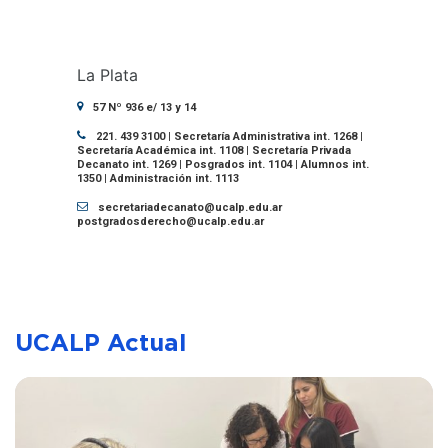
La Plata
57 Nº 936 e/ 13 y 14
221. 439 3100 | Secretaría Administrativa int. 1268 |
Secretaría Académica int. 1108 | Secretaría Privada
Decanato int. 1269 | Posgrados int. 1104 | Alumnos int.
1350 | Administración int. 1113
secretariadecanato@ucalp.edu.ar
postgradosderecho@ucalp.edu.ar
UCALP Actual