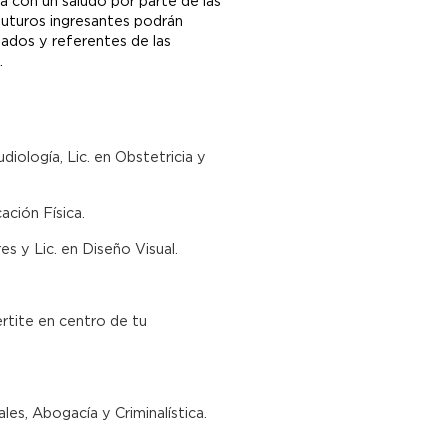
 con un saludo por parte de las
 futuros ingresantes podrán
uados y referentes de las
.
udiología, Lic. en Obstetricia y
ación Física.
es y Lic. en Diseño Visual.
ertite en centro de tu
ales, Abogacía y Criminalística.