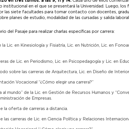
 en tres turnos: a las 9, 11 y 14.
Cada uno de ellos comenzará
o institucional en el que se presentará la Universidad. Luego, los
por las siete facultades para tomar contacto con docentes, grad
re planes de estudio, modalidad de las cursadas y salida laboral
io del Pasaje para realizar charlas específicas por carrera:
la Lic. en Kinesiología y Fisiatría, Lic. en Nutrición, Lic. en Fonoa
reras de Lic. en Periodismo, Lic. en Psicopedagogía y Lic. en Educ
odo sobre las carreras de Arquitectura, Lic. en Diseño de Interior
ientación Vocacional “¿Cómo elegir una carrera?”
 aula al mundo” de la Lic. en Gestión de Recursos Humanos y “Conv
dministración de Empresas.
de la oferta de carreras a distancia.
de las carreras de Lic. en Ciencia Política y Relaciones Internacion