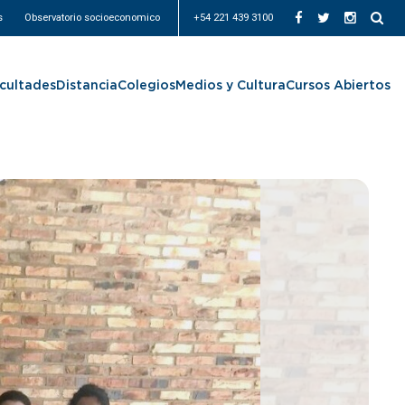
s
Observatorio socioeconomico
+54 221 439 3100
cultades
Distancia
Colegios
Medios y Cultura
Cursos Abiertos