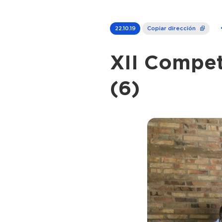
22.10.19
Copiar dirección
XII Compet
(6)