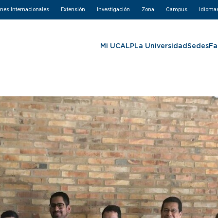
ones Internacionales
Extensión
Investigación
Zona
Campus
Idioma
Mi UCALP
La Universidad
Sedes
Fa