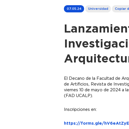
07.05.24
Universidad
Copiar d
Lanzamient
Investigac
Arquitectu
El Decano de la Facultad de Arqu
de Artificios
,
Revista de Investig
viernes 10 de mayo de 2024 a las
(FAD UCALP).
Inscripciones en:
https://forms.gle/hV6eAtZy