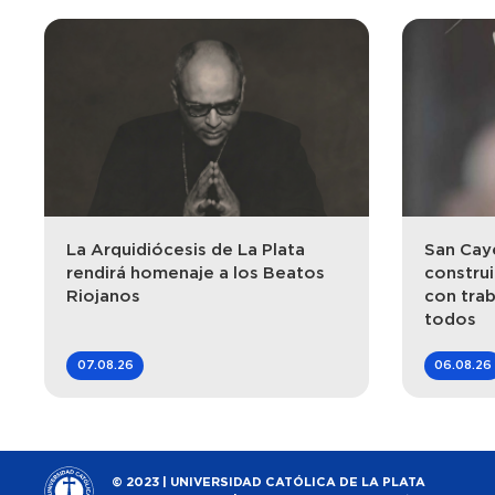
La Arquidiócesis de La Plata
San Caye
rendirá homenaje a los Beatos
construi
Riojanos
con trab
todos
07.08.26
06.08.26
© 2023 | UNIVERSIDAD CATÓLICA DE LA PLATA