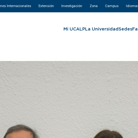
ones Internacionales
Extensión
Investigación
Zona
Campus
Idioma
Mi UCALP
La Universidad
Sedes
Fa