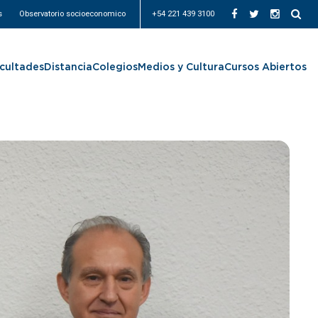
s
Observatorio socioeconomico
+54 221 439 3100
cultades
Distancia
Colegios
Medios y Cultura
Cursos Abiertos