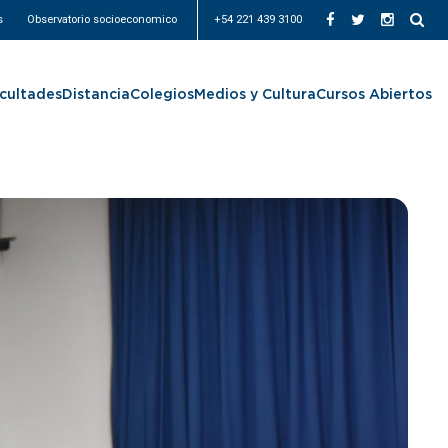
s
Observatorio socioeconomico
+54 221 439 3100
cultades
Distancia
Colegios
Medios y Cultura
Cursos Abiertos