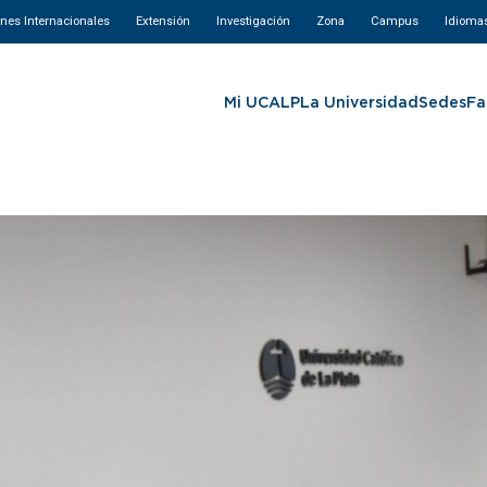
ones Internacionales
Extensión
Investigación
Zona
Campus
Idioma
Mi UCALP
La Universidad
Sedes
Fa