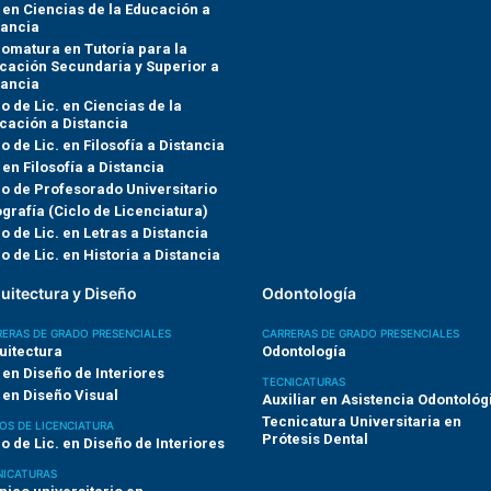
. en Ciencias de la Educación a
tancia
lomatura en Tutoría para la
cación Secundaria y Superior a
tancia
lo de Lic. en Ciencias de la
cación a Distancia
o de Lic. en Filosofía a Distancia
 en Filosofía a Distancia
lo de Profesorado Universitario
grafía (Ciclo de Licenciatura)
o de Lic. en Letras a Distancia
o de Lic. en Historia a Distancia
uitectura y Diseño
Odontología
ERAS DE GRADO PRESENCIALES
CARRERAS DE GRADO PRESENCIALES
uitectura
Odontología
. en Diseño de Interiores
TECNICATURAS
. en Diseño Visual
Auxiliar en Asistencia Odontológ
Tecnicatura Universitaria en
OS DE LICENCIATURA
Prótesis Dental
lo de Lic. en Diseño de Interiores
NICATURAS