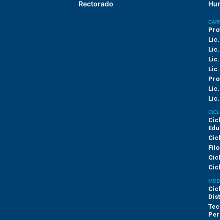
Rectorado
Hu
CARR
Pro
Lic.
Lic
Lic
Lic
Pro
Lic
Lic.
CICL
Cic
Edu
Cic
Fil
Cic
Cic
MODA
Cic
Dis
Tec
Per