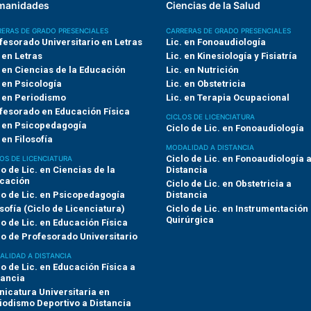
manidades
Ciencias de la Salud
ERAS DE GRADO PRESENCIALES
CARRERAS DE GRADO PRESENCIALES
fesorado Universitario en Letras
Lic. en Fonoaudiología
 en Letras
Lic. en Kinesiología y Fisiatría
. en Ciencias de la Educación
Lic. en Nutrición
. en Psicología
Lic. en Obstetricia
. en Periodismo
Lic. en Terapia Ocupacional
fesorado en Educación Física
CICLOS DE LICENCIATURA
. en Psicopedagogía
Ciclo de Lic. en Fonoaudiología
 en Filosofía
MODALIDAD A DISTANCIA
Ciclo de Lic. en Fonoaudiología 
OS DE LICENCIATURA
lo de Lic. en Ciencias de la
Distancia
cación
Ciclo de Lic. en Obstetricia a
lo de Lic. en Psicopedagogía
Distancia
osofía (Ciclo de Licenciatura)
Ciclo de Lic. en Instrumentación
Quirúrgica
lo de Lic. en Educación Física
lo de Profesorado Universitario
LIDAD A DISTANCIA
lo de Lic. en Educación Física a
tancia
nicatura Universitaria en
iodismo Deportivo a Distancia