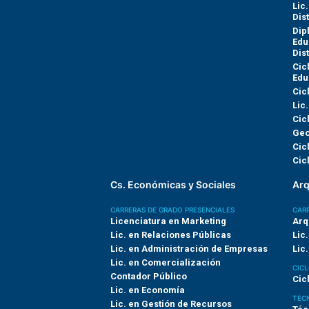
Lic
Dis
Dip
Edu
Dis
Cic
Edu
Cicl
Lic.
Cic
Geo
Cicl
Cicl
Cs. Económicas y Sociales
Arq
CARRERAS DE GRADO PRESENCIALES
CARR
Licenciatura en Marketing
Arq
Lic. en Relaciones Públicas
Lic
Lic. en Administración de Empresas
Lic
Lic. en Comercialización
CICL
Contador Público
Cic
Lic. en Economía
TEC
Lic. en Gestión de Recursos