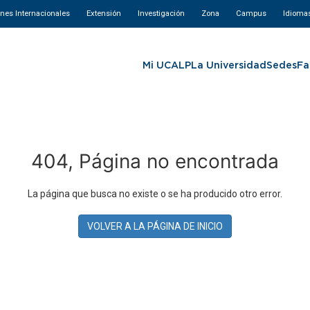
ones Internacionales
Extensión
Investigación
Zona
Campus
Idioma
Mi UCALP
La Universidad
Sedes
Fa
404, Página no encontrada
La página que busca no existe o se ha producido otro error.
VOLVER A LA PÁGINA DE INICIO